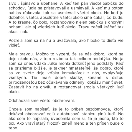
sivo , špinavo a ubehane. A keď ten pán viedol babičku do
schodov, ľudia sa pristavovali a usmievali. A keď mu potom
nahlas ďakovala, tak sa usmievali všetci okolo. No keď ju
dobehol, všetci, absolútne všetci okolo sme čakali, čo bude.
A to krásne, čo bolo, roztancovalo nielen babičku s chorými
nohami, ale aj všetkých ľudí okolo. Zrazu začali kráčať tak
akosi inak.
Pozrela som sa na ňu a uvažovala, ako hlboko to dieťa vie
vidieť.
Mala pravdu. Možno to vyzerá, že sa nás dobro, ktoré sa
deje okolo nás, v tom rozbehu tak celkom nedotýka. No ja
som sa dnes vďaka Julke mohla dotknúť jeho podstaty. Keď
sa prizrieme bližšie, je takmer hmatateľné, že dobro, ktoré
sa vo svete deje vďaka komukoľvek z nás, ovplyvňuje
všetkých. Tie malé dobré skutky, konané s čistou
prirodzenosťou bez očakávania odmeny dokážu meniť svet.
Zastaviť ho na chvíľu a roztancovať srdcia všetkých ľudí
okolo.
Odchádzali sme všetci obdarovaní.
Chcela som napísať, že je to príbeh bezdomovca, ktorý
dokázal obdarovať celú autobusovú stanicu plnú ľudí. No
ako som to napísala, uvedomila som si, že je jedno, kto to
bol. Ako vraví starý filozof- zmeň meno a ten príbeh bude o
tebe.