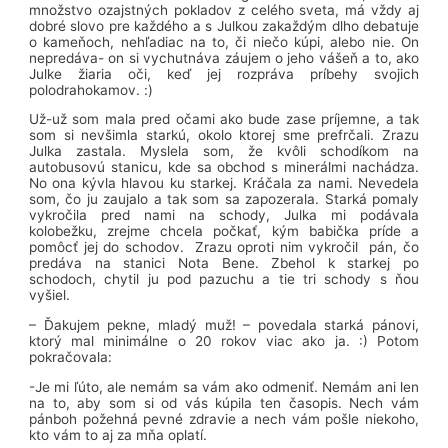
množstvo ozajstných pokladov z celého sveta, má vždy aj
dobré slovo pre každého a s Julkou zakaždým dlho debatuje
o kameňoch, nehľadiac na to, či niečo kúpi, alebo nie. On
nepredáva- on si vychutnáva záujem o jeho vášeň a to, ako
Julke žiaria oči, keď jej rozpráva príbehy svojich
polodrahokamov. :)
Už-už som mala pred očami ako bude zase príjemne, a tak
som si nevšimla starkú, okolo ktorej sme prefrčali. Zrazu
Julka zastala. Myslela som, že kvôli schodíkom na
autobusovú stanicu, kde sa obchod s minerálmi nachádza.
No ona kývla hlavou ku starkej. Kráčala za nami. Nevedela
som, čo ju zaujalo a tak som sa zapozerala. Starká pomaly
vykročila pred nami na schody, Julka mi podávala
kolobežku, zrejme chcela počkať, kým babička príde a
pomôcť jej do schodov. Zrazu oproti nim vykročil pán, čo
predáva na stanici Nota Bene. Zbehol k starkej po
schodoch, chytil ju pod pazuchu a tie tri schody s ňou
vyšiel.
– Ďakujem pekne, mladý muž! – povedala starká pánovi,
ktorý mal minimálne o 20 rokov viac ako ja. :) Potom
pokračovala:
-Je mi ľúto, ale nemám sa vám ako odmeniť. Nemám ani len
na to, aby som si od vás kúpila ten časopis. Nech vám
pánboh požehná pevné zdravie a nech vám pošle niekoho,
kto vám to aj za mňa oplatí.