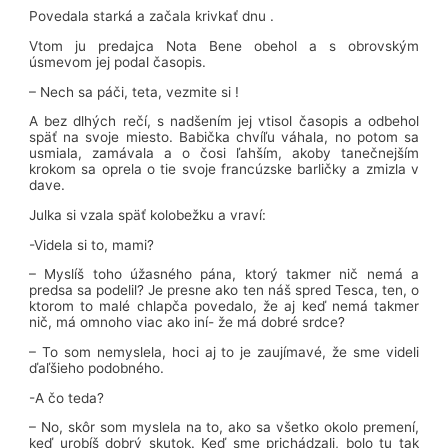
Povedala starká a začala krivkať dnu .
Vtom ju predajca Nota Bene obehol a s obrovským
úsmevom jej podal časopis.
– Nech sa páči, teta, vezmite si !
A bez dlhých rečí, s nadšením jej vtisol časopis a odbehol
späť na svoje miesto. Babička chvíľu váhala, no potom sa
usmiala, zamávala a o čosi ľahším, akoby tanečnejším
krokom sa oprela o tie svoje francúzske barličky a zmizla v
dave.
Julka si vzala späť kolobežku a vraví:
-Videla si to, mami?
– Myslíš toho úžasného pána, ktorý takmer nič nemá a
predsa sa podelil? Je presne ako ten náš spred Tesca, ten, o
ktorom to malé chlapča povedalo, že aj keď nemá takmer
nič, má omnoho viac ako iní- že má dobré srdce?
– To som nemyslela, hoci aj to je zaujímavé, že sme videli
ďaľšieho podobného.
-A čo teda?
– No, skôr som myslela na to, ako sa všetko okolo premení,
keď urobíš dobrý skutok. Keď sme prichádzali, bolo tu tak