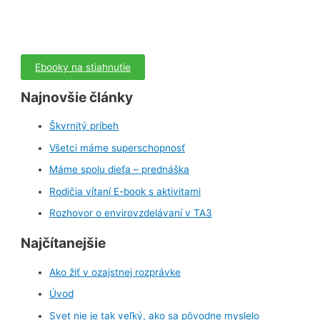
Ebooky na stiahnutie
Najnovšie články
Škvrnitý príbeh
Všetci máme superschopnosť
Máme spolu dieťa – prednáška
Rodičia vítaní E-book s aktivitami
Rozhovor o envirovzdelávaní v TA3
Najčítanejšie
Ako žiť v ozajstnej rozprávke
Úvod
Svet nie je tak veľký, ako sa pôvodne myslelo