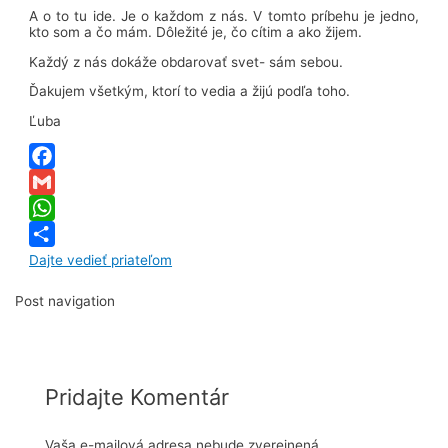
A o to tu ide. Je o každom z nás. V tomto príbehu je jedno,
kto som a čo mám. Dôležité je, čo cítim a ako žijem.
Každý z nás dokáže obdarovať svet- sám sebou.
Ďakujem všetkým, ktorí to vedia a žijú podľa toho.
Ľuba
Facebook
Gmail
WhatsApp
Dajte vedieť priateľom
Post navigation
Pridajte Komentár
Vaša e-mailová adresa nebude zverejnená.