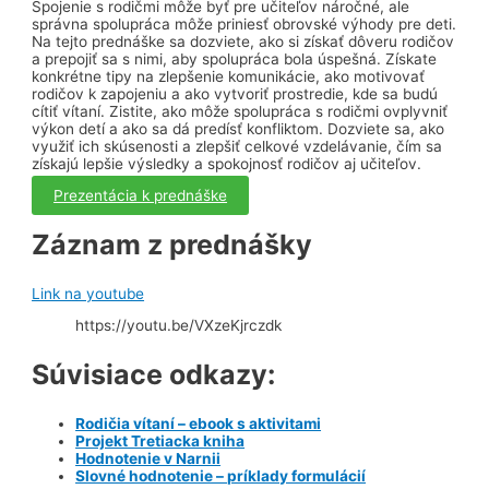
Spojenie s rodičmi môže byť pre učiteľov náročné, ale
správna spolupráca môže priniesť obrovské výhody pre deti.
Na tejto prednáške sa dozviete, ako si získať dôveru rodičov
a prepojiť sa s nimi, aby spolupráca bola úspešná. Získate
konkrétne tipy na zlepšenie komunikácie, ako motivovať
rodičov k zapojeniu a ako vytvoriť prostredie, kde sa budú
cítiť vítaní. Zistite, ako môže spolupráca s rodičmi ovplyvniť
výkon detí a ako sa dá predísť konfliktom. Dozviete sa, ako
využiť ich skúsenosti a zlepšiť celkové vzdelávanie, čím sa
získajú lepšie výsledky a spokojnosť rodičov aj učiteľov.
Prezentácia k prednáške
Záznam z prednášky
Link na youtube
https://youtu.be/VXzeKjrczdk
Súvisiace odkazy:
Rodičia vítaní – ebook s aktivitami
Projekt Tretiacka kniha
Hodnotenie v Narnii
Slovné hodnotenie – príklady formulácií