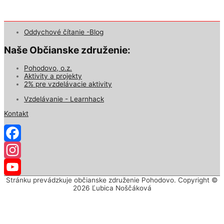
Oddychové čítanie -Blog
Naše Občianske združenie:
Pohodovo, o.z.
Aktivity a projekty
2% pre vzdelávacie aktivity
Vzdelávanie - Learnhack
Kontakt
Facebook
Instagram
Stránku prevádzkuje občianske združenie Pohodovo. Copyright ©
YouTube
2026
Ľubica Noščáková