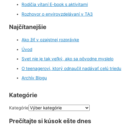
Rodičia vítaní E-book s aktivitami
Rozhovor o envirovzdelávaní v TA3
Najčítanejšie
Ako žiť v ozajstnej rozprávke
Úvod
Svet nie je tak veľký, ako sa pôvodne myslelo
O teenagerovi, ktorý odnaučil nadávať celú triedu
Archív Blogu
Kategórie
Kategórie
Prečítajte si kúsok ešte dnes