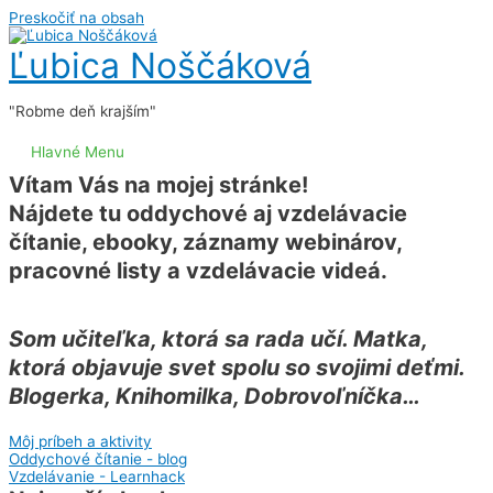
Preskočiť na obsah
Ľubica Noščáková
"Robme deň krajším"
Hlavné Menu
Vítam Vás na mojej stránke!
Nájdete tu oddychové aj vzdelávacie
čítanie, ebooky, záznamy webinárov,
pracovné listy a vzdelávacie videá.
Som učiteľka, ktorá sa rada učí. Matka,
ktorá objavuje svet spolu so svojimi deťmi.
Blogerka, Knihomilka, Dobrovoľníčka…
Môj príbeh a aktivity
Oddychové čítanie - blog
Vzdelávanie - Learnhack