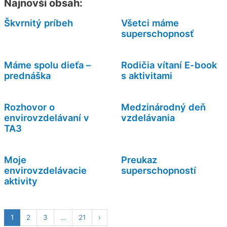
Najnovší obsah:
Škvrnitý príbeh
Všetci máme
superschopnosť
Máme spolu dieťa –
Rodičia vítaní E-book
prednáška
s aktivitami
Rozhovor o
Medzinárodný deň
envirovzdelávaní v
vzdelávania
TA3
Moje
Preukaz
envirovzdelávacie
superschopností
aktivity
1
2
3
…
21
›