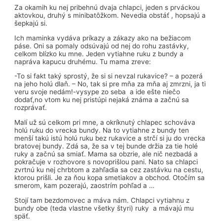
Za okamih ku nej pribehnú dvaja chlapci, jeden s prváckou
aktovkou, druhý s minibatôžkom. Nevedia obstáť , hopsajú a
šepkajú si.
Ich maminka vydáva príkazy a zákazy ako na bežiacom
páse. Oni sa pomaly odsúvajú od nej do rohu zastávky,
celkom blízko ku mne. Jeden vytiahne ruku z bundy a
napráva kapucu druhému. Tu mama zreve:
-To si fakt taký sprostý, že si si nevzal rukavice? – a pozerá
na jeho holú dlaň. – No, tak si pre mňa za mňa aj zmrzni, ja ti
veru svoje nedám!-vysype zo seba a ide ešte niečo
dodať,no vtom ku nej pristúpi nejaká známa a začnú sa
rozprávať.
Malí už sú celkom pri mne, a okríknutý chlapec schováva
holú ruku do vrecka bundy. Na to vytiahne z bundy ten
menší takú istú holú ruku bez rukavice a strčí si ju do vrecka
bratovej bundy. Zdá sa, že sa v tej bunde držia za tie holé
ruky a začnú sa smiať. Mama sa obzrie, ale nič nezbadá a
pokračuje v rozhovore s novoprišlou pani. Nato sa chlapci
zvrtnú ku nej chrbtom a zahľadia sa cez zastávku na cestu,
ktorou prišli. Je za ňou kopa smetiakov a obchod. Otočím sa
smerom, kam pozerajú, zaostrím pohľad a …
Stojí tam bezdomovec a máva nám. Chlapci vytiahnu z
bundy obe (teda vlastne všetky štyri) ruky a mávajú mu
späť.