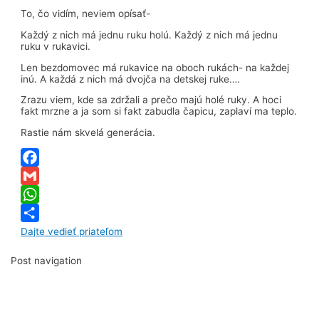
To, čo vidím, neviem opísať-
Každý z nich má jednu ruku holú. Každý z nich má jednu
ruku v rukavici.
Len bezdomovec má rukavice na oboch rukách- na každej
inú. A každá z nich má dvojča na detskej ruke….
Zrazu viem, kde sa zdržali a prečo majú holé ruky. A hoci
fakt mrzne a ja som si fakt zabudla čapicu, zaplaví ma teplo.
Rastie nám skvelá generácia.
Facebook
Gmail
WhatsApp
Dajte vedieť priateľom
Post navigation