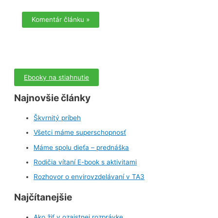
Ebooky na stiahnutie
Najnovšie články
Škvrnitý príbeh
Všetci máme superschopnosť
Máme spolu dieťa – prednáška
Rodičia vítaní E-book s aktivitami
Rozhovor o envirovzdelávaní v TA3
Najčítanejšie
Ako žiť v ozajstnej rozprávke