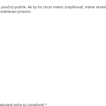
poučný podnik. Ak by ho chcel niekto zreplikovať, máme skvelé
zdelávací priestor.
dované polia sú označené
*