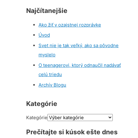
Najčítanejšie
Ako žiť v ozajstnej rozprávke
Úvod
Svet nie je tak veľký, ako sa pôvodne
myslelo
O teenagerovi, ktorý odnaučil nadávať
celú triedu
Archív Blogu
Kategórie
Kategórie
Prečítajte si kúsok ešte dnes