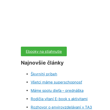
Ebooky na stiahnutie
Najnovšie články
Škvrnitý príbeh
Všetci máme superschopnosť
Máme spolu dieťa – prednáška
Rodičia vítaní E-book s aktivitami
Rozhovor o envirovzdelávaní v TA3