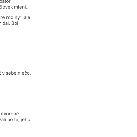
bátor,
 človek mieni…
e rodiny“, ale
 dal. Bol
ť v sebe niečo,
 otvorené
ali po tej jeho