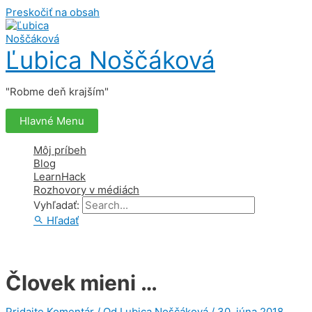
Preskočiť na obsah
Ľubica Noščáková
"Robme deň krajším"
Hlavné Menu
Môj príbeh
Blog
LearnHack
Rozhovory v médiách
Vyhľadať:
Hľadať
Človek mieni …
Pridajte Komentár
/ Od
Lubica Noščáková
/
30. júna 2018