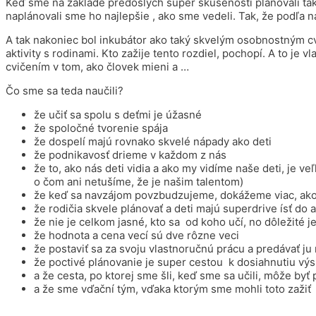
Keď sme na základe predošlých super skúseností plánovali tak
naplánovali sme ho najlepšie , ako sme vedeli. Tak, že podľa 
A tak nakoniec bol inkubátor ako taký skvelým osobnostným cvi
aktivity s rodinami. Kto zažije tento rozdiel, pochopí. A to je v
cvičením v tom, ako človek mieni a …
Čo sme sa teda naučili?
že učiť sa spolu s deťmi je úžasné
že spoločné tvorenie spája
že dospelí majú rovnako skvelé nápady ako deti
že podnikavosť drieme v každom z nás
že to, ako nás deti vidia a ako my vidíme naše deti, je 
o čom ani netušíme, že je našim talentom)
že keď sa navzájom povzbudzujeme, dokážeme viac, ako
že rodičia skvele plánovať a deti majú superdrive ísť do ak
že nie je celkom jasné, kto sa od koho učí, no dôležité j
že hodnota a cena vecí sú dve rôzne veci
že postaviť sa za svoju vlastnoručnú prácu a predávať j
že poctivé plánovanie je super cestou k dosiahnutiu výs
a že cesta, po ktorej sme šli, keď sme sa učili, môže byť
a že sme vďační tým, vďaka ktorým sme mohli toto zažiť