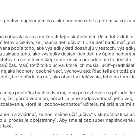
o: poctivo naplánujem čo a ako budeme robiť a potom sa zrazu u
 objavila čaro a možnosti tejto skutočnosti. Učím totiž deti, n
čiteľov očakáva, že „naučia deti učivo“, t.j. že detí budú mať „p
aná podľa toho, aké výsledky deti dosahujú v testoch, výsledk
 základe toho, aké výsledky dosiahli ich deti ( v úplne najhorš
eľov na celoslovenskej konferencii a poriadne ma to dostalo. Tv
ú čas. Majú totiž toľko učiva, ktoré ich musia „učiť“-prednášať, 
nejaké hodnoty, osobné veci, výchovu atd. Riaditelia ch totiž pl
 deti „bez ohľadu na ne“, ako objekt vzdelávania, lebo na tom sto
na moja priateľka buchla dvermi, lebo pri rozhovore o pôrode, k
a, že „pôrod vedie on, pôrod je jeho zodpovednosť, jeho vec, 
vzdelávania, ktoré je „zodpovednosťou“ učiteľa, mi prišla veľmi s
ie :) a zvládnuť, že hoci máme učiť „učivo“ v skutočnosti sa u
lu, proces je obojstranný). Aby sme aj cez super naplánované ak
o také.