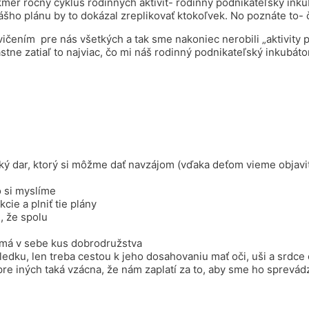
mer ročný cyklus rodinných aktivít- rodinný podnikateľský inku
nášho plánu by to dokázal zreplikovať ktokoľvek. No poznáte to-
čením pre nás všetkých a tak sme nakoniec nerobili „aktivity pr
lastne zatiaľ to najviac, čo mi náš rodinný podnikateľský inkubátor
veľký dar, ktorý si môžme dať navzájom (vďaka deťom vieme objavi
 si myslíme
cie a plniť tie plány
e, že spolu
u má v sebe kus dobrodružstva
ledku, len treba cestou k jeho dosahovaniu mať oči, uši a srdce
 pre iných taká vzácna, že nám zaplatí za to, aby sme ho sprevádz