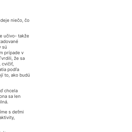
deje niečo, čo
ie učivo- takže
ožadované
y sú
om prípade v
rdili, že sa
cvičiť,
atia podľa
jí to, ako budú
eď chcela
ona sa len
ilná.
číme s deťmi
tivity,