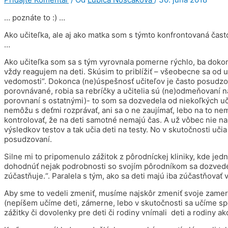
… poznáte to :) …
Ako učiteľka, ale aj ako matka som s týmto konfrontovaná čast
…
Ako učiteľka som sa s tým vyrovnala pomerne rýchlo, ba dokonca
vždy reagujem na deti. Skúsim to priblížiť – všeobecne sa od u
vedomosti“. Dokonca (ne)úspešnosť učiteľov je často posudzov
porovnávané, robia sa rebríčky a učitelia sú (ne)odmeňovaní na
porovnaní s ostatnými)- to som sa dozvedela od niekoľkých učit
nemôžu s deťmi rozprávať, ani sa o ne zaujímať, lebo na to nemaj
kontrolovať, že na deti samotné nemajú čas. A už vôbec nie na 
výsledkov testov a tak učia deti na testy. No v skutočnosti učia
posudzovaní.
Silne mi to pripomenulo zážitok z pôrodníckej kliniky, kde jed
dohodnúť nejak podrobnosti so svojím pôrodníkom sa dozvedel
zúčastňuje.“. Paralela s tým, ako sa deti majú iba zúčastňovať 
Aby sme to vedeli zmeniť, musíme najskôr zmeniť svoje zameran
(nepíšem učíme deti, zámerne, lebo v skutočnosti sa učíme spo
zážitky či dovolenky pre deti či rodiny vnímali deti a rodiny ak