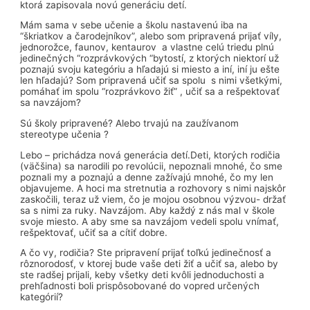
ktorá zapisovala novú generáciu detí.
Mám sama v sebe učenie a školu nastavenú iba na
“škriatkov a čarodejníkov”, alebo som pripravená prijať víly,
jednorožce, faunov, kentaurov a vlastne celú triedu plnú
jedinečných “rozprávkových “bytostí, z ktorých niektorí už
poznajú svoju kategóriu a hľadajú si miesto a iní, iní ju ešte
len hľadajú? Som pripravená učiť sa spolu s nimi všetkými,
pomáhať im spolu “rozprávkovo žiť” , učiť sa a rešpektovať
sa navzájom?
Sú školy pripravené? Alebo trvajú na zaužívanom
stereotype učenia ?
Lebo – prichádza nová generácia detí.Deti, ktorých rodičia
(väčšina) sa narodili po revolúcii, nepoznali mnohé, čo sme
poznali my a poznajú a denne zažívajú mnohé, čo my len
objavujeme. A hoci ma stretnutia a rozhovory s nimi najskôr
zaskočili, teraz už viem, čo je mojou osobnou výzvou- držať
sa s nimi za ruky. Navzájom. Aby každý z nás mal v škole
svoje miesto. A aby sme sa navzájom vedeli spolu vnímať,
rešpektovať, učiť sa a cítiť dobre.
A čo vy, rodičia? Ste pripravení prijať toľkú jedinečnosť a
rôznorodosť, v ktorej bude vaše deti žiť a učiť sa, alebo by
ste radšej prijali, keby všetky deti kvôli jednoduchosti a
prehľadnosti boli prispôsobované do vopred určených
kategórií?