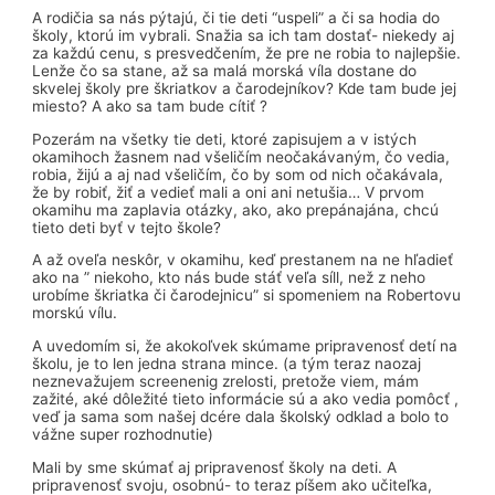
A rodičia sa nás pýtajú, či tie deti “uspeli” a či sa hodia do
školy, ktorú im vybrali. Snažia sa ich tam dostať- niekedy aj
za každú cenu, s presvedčením, že pre ne robia to najlepšie.
Lenže čo sa stane, až sa malá morská víla dostane do
skvelej školy pre škriatkov a čarodejníkov? Kde tam bude jej
miesto? A ako sa tam bude cítiť ?
Pozerám na všetky tie deti, ktoré zapisujem a v istých
okamihoch žasnem nad všeličím neočakávaným, čo vedia,
robia, žijú a aj nad všeličím, čo by som od nich očakávala,
že by robiť, žiť a vedieť mali a oni ani netušia… V prvom
okamihu ma zaplavia otázky, ako, ako prepánajána, chcú
tieto deti byť v tejto škole?
A až oveľa neskôr, v okamihu, keď prestanem na ne hľadieť
ako na ” niekoho, kto nás bude stáť veľa síll, než z neho
urobíme škriatka či čarodejnicu” si spomeniem na Robertovu
morskú vílu.
A uvedomím si, že akokoľvek skúmame pripravenosť detí na
školu, je to len jedna strana mince. (a tým teraz naozaj
neznevažujem screenenig zrelosti, pretože viem, mám
zažité, aké dôležité tieto informácie sú a ako vedia pomôcť ,
veď ja sama som našej dcére dala školský odklad a bolo to
vážne super rozhodnutie)
Mali by sme skúmať aj pripravenosť školy na deti. A
pripravenosť svoju, osobnú- to teraz píšem ako učiteľka,