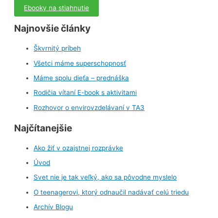
Ebooky na stiahnutie
Najnovšie články
Škvrnitý príbeh
Všetci máme superschopnosť
Máme spolu dieťa – prednáška
Rodičia vítaní E-book s aktivitami
Rozhovor o envirovzdelávaní v TA3
Najčítanejšie
Ako žiť v ozajstnej rozprávke
Úvod
Svet nie je tak veľký, ako sa pôvodne myslelo
O teenagerovi, ktorý odnaučil nadávať celú triedu
Archív Blogu