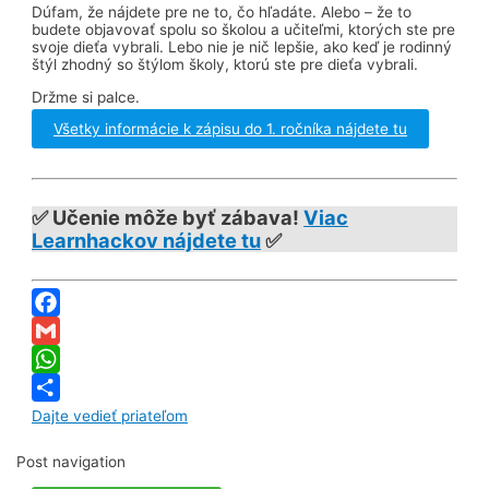
Dúfam, že nájdete pre ne to, čo hľadáte. Alebo – že to
budete objavovať spolu so školou a učiteľmi, ktorých ste pre
svoje dieťa vybrali. Lebo nie je nič lepšie, ako keď je rodinný
štýl zhodný so štýlom školy, ktorú ste pre dieťa vybrali.
Držme si palce.
Všetky informácie k zápisu do 1. ročníka nájdete tu
✅ Učenie môže byť zábava!
Viac
Learnhackov nájdete tu
✅
Facebook
Gmail
WhatsApp
Dajte vedieť priateľom
Post navigation