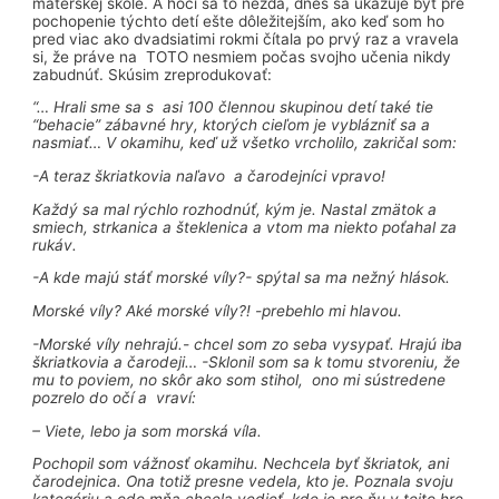
materskej škole. A hoci sa to nezdá, dnes sa ukazuje byť pre
pochopenie týchto detí ešte dôležitejším, ako keď som ho
pred viac ako dvadsiatimi rokmi čítala po prvý raz a vravela
si, že práve na TOTO nesmiem počas svojho učenia nikdy
zabudnúť. Skúsim zreprodukovať:
“… Hrali sme sa s asi 100 člennou skupinou detí také tie
“behacie” zábavné hry, ktorých cieľom je vyblázniť sa a
nasmiať… V okamihu, keď už všetko vrcholilo, zakričal som:
-A teraz škriatkovia naľavo a čarodejníci vpravo!
Každý sa mal rýchlo rozhodnúť, kým je. Nastal zmätok a
smiech, strkanica a šteklenica a vtom ma niekto poťahal za
rukáv.
-A kde majú stáť morské víly?- spýtal sa ma nežný hlások.
Morské víly? Aké morské víly?! -prebehlo mi hlavou.
-Morské víly nehrajú.- chcel som zo seba vysypať. Hrajú iba
škriatkovia a čarodeji… -Sklonil som sa k tomu stvoreniu, že
mu to poviem, no skôr ako som stihol, ono mi sústredene
pozrelo do očí a vraví:
– Viete, lebo ja som morská víla.
Pochopil som vážnosť okamihu. Nechcela byť škriatok, ani
čarodejnica. Ona totiž presne vedela, kto je. Poznala svoju