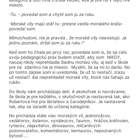
kategóriu a odo mňa chcela vedieť, kde je pre ňu v tejto hre
miesto.
-Tu. – povedal som a chytil som ju za ruku.
-Morské víly majú stáť tu- presne vedľa morského kráľa-
povedal som.
Mimochodom, nie je pravda , že morské víly neexistujú. Ja
jednu poznám, držal som ju za ruku !”
Keď som ho čítala po prvý raz, povedala som si, že sa celú
svoju pedagogickú prax budem snažiť, aby som NIKDY,
naozaj nikdy neprehliadla žiadnu morskú vílu, aj keď v škole
pre ne zdanlivo nie je miesto. Myslím, že sa mi to darilo. No
pri tomto zápise som si uvedomila, že už to nestačí. zrazu
už nestačí iba neprehliadať morské víly, ktoré nás ťahajú za
rukáv.
Do školy nám prichádzajú deti. A akokoľvek si navrávame,
že škola je pre každého, v skutočnosti je nastavená tak, ako
Robertova hra pre škriatkov a čarodejníkov. Je nastavená
tak, aby sa zaradili do určenej kategórie.
No prichádza stále viac morských víl, jednorožcov,
vedátorov, Aslanov, vynálezcov, faunov, hráčov,kráľovien,
rytierov, objaviteľov, dinosaurov, mlčanlivých
pozorovateľov, komentátorov, kentaurov, nepoznaných
bytostí …