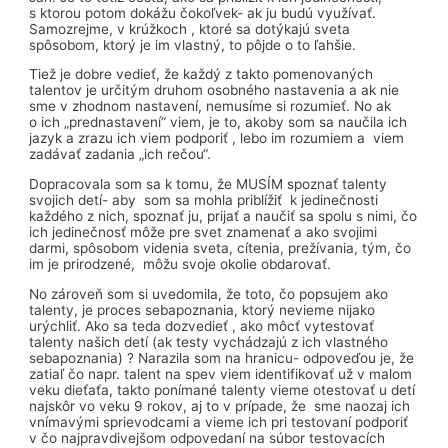
s ktorou potom dokážu čokoľvek- ak ju budú využívať.
Samozrejme, v krúžkoch , ktoré sa dotýkajú sveta
spôsobom, ktorý je im vlastný, to pôjde o to ľahšie.
Tiež je dobre vedieť, že každý z takto pomenovaných
talentov je určitým druhom osobného nastavenia a ak nie
sme v zhodnom nastavení, nemusíme si rozumieť. No ak
o ich „prednastavení“ viem, je to, akoby som sa naučila ich
jazyk a zrazu ich viem podporiť , lebo im rozumiem a viem
zadávať zadania „ich rečou“.
Dopracovala som sa k tomu, že MUSÍM spoznať talenty
svojich detí- aby som sa mohla priblížiť k jedinečnosti
každého z nich, spoznať ju, prijať a naučiť sa spolu s nimi, čo
ich jedinečnosť môže pre svet znamenať a ako svojimi
darmi, spôsobom videnia sveta, cítenia, prežívania, tým, čo
im je prirodzené, môžu svoje okolie obdarovať.
No zároveň som si uvedomila, že toto, čo popsujem ako
talenty, je proces sebapoznania, ktorý nevieme nijako
urýchliť. Ako sa teda dozvedieť , ako môcť vytestovať
talenty našich detí (ak testy vychádzajú z ich vlastného
sebapoznania) ? Narazila som na hranicu- odpoveďou je, že
zatiaľ čo napr. talent na spev viem identifikovať už v malom
veku dieťaťa, takto ponímané talenty vieme otestovať u detí
najskôr vo veku 9 rokov, aj to v prípade, že sme naozaj ich
vnímavými sprievodcami a vieme ich pri testovaní podporiť
v čo najpravdivejšom odpovedaní na súbor testovacích