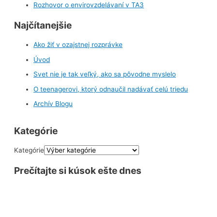
Rozhovor o envirovzdelávaní v TA3
Najčítanejšie
Ako žiť v ozajstnej rozprávke
Úvod
Svet nie je tak veľký, ako sa pôvodne myslelo
O teenagerovi, ktorý odnaučil nadávať celú triedu
Archív Blogu
Kategórie
Kategórie
Prečítajte si kúsok ešte dnes