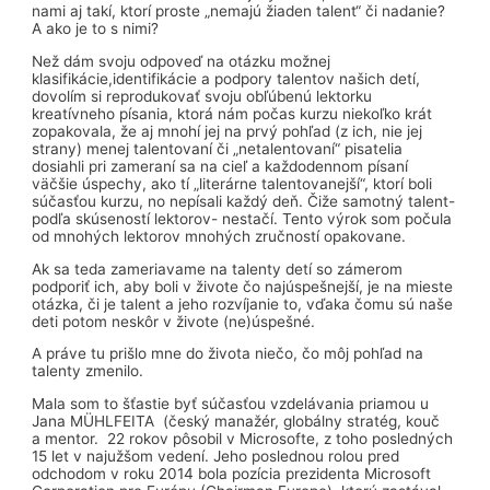
nami aj takí, ktorí proste „nemajú žiaden talent“ či nadanie?
A ako je to s nimi?
Než dám svoju odpoveď na otázku možnej
klasifikácie,identifikácie a podpory talentov našich detí,
dovolím si reprodukovať svoju obľúbenú lektorku
kreatívneho písania, ktorá nám počas kurzu niekoľko krát
zopakovala, že aj mnohí jej na prvý pohľad (z ich, nie jej
strany) menej talentovaní či „netalentovaní“ pisatelia
dosiahli pri zameraní sa na cieľ a každodennom písaní
väčšie úspechy, ako tí „literárne talentovanejší“, ktorí boli
súčasťou kurzu, no nepísali každý deň. Čiže samotný talent-
podľa skúseností lektorov- nestačí. Tento výrok som počula
od mnohých lektorov mnohých zručností opakovane.
Ak sa teda zameriavame na talenty detí so zámerom
podporiť ich, aby boli v živote čo najúspešnejší, je na mieste
otázka, či je talent a jeho rozvíjanie to, vďaka čomu sú naše
deti potom neskôr v živote (ne)úspešné.
A práve tu prišlo mne do života niečo, čo môj pohľad na
talenty zmenilo.
Mala som to šťastie byť súčasťou vzdelávania priamou u
Jana MÜHLFEITA (český manažér, globálny stratég, kouč
a mentor. 22 rokov pôsobil v Microsofte, z toho posledných
15 let v najužšom vedení. Jeho poslednou rolou pred
odchodom v roku 2014 bola pozícia prezidenta Microsoft