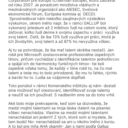
Corporation pre Európu (Chairman Europe), ktorú zastával
od roku 2007. Je poradcom množstva vládnych a
mezinárodných organizácií ako AIESEC, Svetové
ekonomické fórum, Európska komisia aj OECD).
Sprostredloval nám niekoľko zaujímavých výsledkov
výskumov, okrem iného napr. že v rámci GALLUP bol
vykonaný prieskum až 2 miliónov ľudí na celom svete, ktorý
zisťoval, koľko ľudí denne k svojmu úspechu v práci využíva
svoj talent. Zistil, že iba 13% ľudí využíva pri práci, ktorá je
ich živobytím, svoj talent a až 87% ho nevyužíva vôbec.
Aj tu sa potvrdzuje, že iba mať talent skrátka nestačí. Jan
robil pre Microsoft zostavovanie profesionálne úspešných
tímov, pričom vychádzal z identifikácie talentov jednotlivcov
a spájal ich do harmonicky funkčných tímov- tie boli
úspešné vďaka tomu, že každý v tíme robil to, na čo mal
talent a teda mu to bolo prirodzené, šlo mu to ľahko, rýchlo
a bavilo ho to. Ľudia sa vzájomne dopĺňali.
Toto ponúkol v rámci Komenského inštitútu aj nám- dostali
sme možnosť byť otestovaní, identifikovať svoje talenty
a naučiť sa ich používať. S nadšením sme sa do toho vrhli.
Aké bolo moje prekvapenie, keď som sa dozvedela, že
medzi mojimi talentami sa moja láska (talent na písanie)
vôbec nenachádza. Vlastne sa medzi mojimi talentami
nenachádzal ani jeden!!! Z tých, ktoré som si myslela, že
tam budú! No- nenachádzali sa ani u nikoho iného z kurzu.
A to bol pre mňa AHA okamih- Jan s nami podľa Gallup