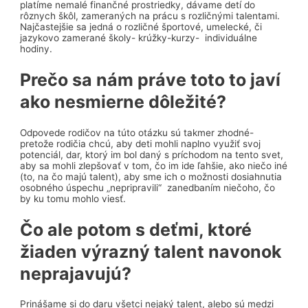
platíme nemalé finančné prostriedky, dávame detí do
rôznych škôl, zameraných na prácu s rozličnými talentami.
Najčastejšie sa jedná o rozličné športové, umelecké, či
jazykovo zamerané školy- krúžky-kurzy- individuálne
hodiny.
Prečo sa nám práve toto to javí
ako nesmierne dôležité?
Odpovede rodičov na túto otázku sú takmer zhodné-
pretože rodičia chcú, aby deti mohli naplno využiť svoj
potenciál, dar, ktorý im bol daný s príchodom na tento svet,
aby sa mohli zlepšovať v tom, čo im ide ľahšie, ako niečo iné
(to, na čo majú talent), aby sme ich o možnosti dosiahnutia
osobného úspechu „nepripravili“ zanedbaním niečoho, čo
by ku tomu mohlo viesť.
Čo ale potom s deťmi, ktoré
žiaden výrazný talent navonok
neprajavujú?
Prinášame si do daru všetci nejaký talent, alebo sú medzi