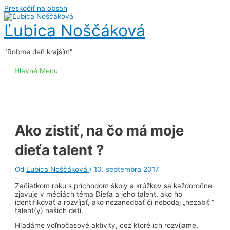
Preskočiť na obsah
Ľubica Noščáková
"Robme deň krajším"
Hlavné Menu
Ako zistiť, na čo má moje
dieťa talent ?
Od
Lubica Noščáková
/
10. septembra 2017
Začiatkom roku s príchodom školy a krúžkov sa každoročne
zjavuje v médiách téma Dieťa a jeho talent, ako ho
identifikovať a rozvíjať, ako nezanedbať či nebodaj „nezabiť “
talent(y) našich detí.
Hľadáme voľnočasové aktivity, cez ktoré ich rozvíjame,