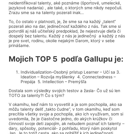
neidentifikoval talenty, aké poznáme (športové, umelecké,
jazykové nadania) , ale také, o ktorých sme nikdy nepočuli.
Zrazu sme sa na talenty pozerali inak…
To, čo ostalo v platnosti, je, že sme sa na každý „talent“
pozerali ako na dar, jedinečnosť každého z nás. Tak sme si
potvrdili aj náš učiteľský predpoklad, že nejestvuje dieťa či
dospelý bez talentu. Každý z nás je jedinečný a každý z nás
je pre svet, rodinu, okolie nejakým Darom, ktorý v sebe
prinášame.
Mojich TOP 5 podľa Gallupu je:
Individualization–Osobný prístup Learner – Učí sa 3.
Ideation – Rozvíja myšlienky 4. Connectedness –
Prepája 5. Intellection – Premýšľa
Dostala som výsledky svojich testov a žasla- Čo už sú len
TOTO za talenty?! Čo s tým?
V okamihu, keď nám to vysvetlil a ja som pochopila, ako sa
môžu talenty deliť „takto čudne“, v tom okamihu, keď som
precítila všetky svoje a pochopila, ako ich využívam, som si
uvedomila, že je čiastočne jedno, do akých krúžkov či
činností svoje deti zapojím, ak nebudem poznať ich talenty –
dary, spôsoby, potenciál- z pohľadu, ktorý nám poskytol
Jan. Je to totiž cesta, ako sa priblížiť k ich jedinečnosti,