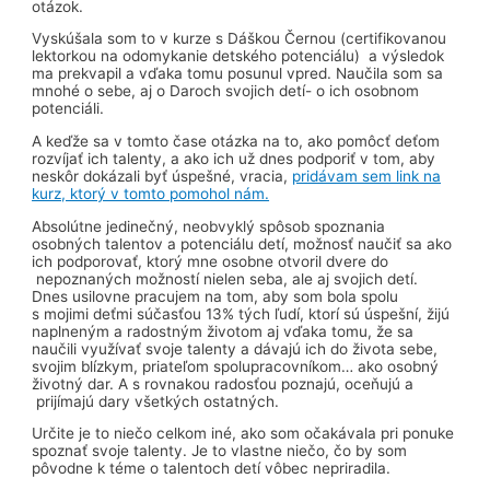
otázok.
Vyskúšala som to v kurze s Dáškou Černou (certifikovanou
lektorkou na odomykanie detského potenciálu) a výsledok
ma prekvapil a vďaka tomu posunul vpred. Naučila som sa
mnohé o sebe, aj o Daroch svojich detí- o ich osobnom
potenciáli.
A keďže sa v tomto čase otázka na to, ako pomôcť deťom
rozvíjať ich talenty, a ako ich už dnes podporiť v tom, aby
neskôr dokázali byť úspešné, vracia,
pridávam sem link na
kurz, ktorý v tomto pomohol nám.
Absolútne jedinečný, neobvyklý spôsob spoznania
osobných talentov a potenciálu detí, možnosť naučiť sa ako
ich podporovať, ktorý mne osobne otvoril dvere do
nepoznaných možností nielen seba, ale aj svojich detí.
Dnes usilovne pracujem na tom, aby som bola spolu
s mojimi deťmi súčasťou 13% tých ľudí, ktorí sú úspešní, žijú
naplneným a radostným životom aj vďaka tomu, že sa
naučili využívať svoje talenty a dávajú ich do života sebe,
svojim blízkym, priateľom spolupracovníkom… ako osobný
životný dar. A s rovnakou radosťou poznajú, oceňujú a
prijímajú dary všetkých ostatných.
Určite je to niečo celkom iné, ako som očakávala pri ponuke
spoznať svoje talenty. Je to vlastne niečo, čo by som
pôvodne k téme o talentoch detí vôbec nepriradila.