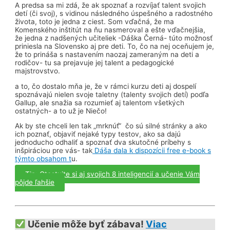
A predsa sa mi zdá, že ak spoznať a rozvíjať talent svojich
detí (či svoj), s vidinou následného úspešného a radostného
života, toto je jedna z ciest. Som vďačná, že ma
Komenského inštitút na ňu nasmeroval a ešte vďačnejšia,
že jedna z nadšených učiteliek -Dáška Černá- túto možnosť
priniesla na Slovensko aj pre deti. To, čo na nej oceňujem je,
že to prináša s nastavením naozaj zameraným na deti a
rodičov- tu sa prejavuje jej talent a pedagogické
majstrovstvo.
a to, čo dostalo mňa je, že v rámci kurzu deti aj dospelí
spoznávajú nielen svoje taletny (talenty svojich detí) podľa
Gallup, ale snažia sa rozumieť aj talentom všetkých
ostatných- a to už je Niečo!
Ak by ste chceli len tak „mrknúť“ čo sú silné stránky a ako
ich poznať, objaviť nejaké typy testov, ako sa dajú
jednoducho odhaliť a spoznať dva skutočné príbehy s
inšpiráciou pre vás- tak
Dáša dala k dispozícii free e-book s
týmto obsahom t
u.
Tip: Otestujte si aj svojich 8 inteligencií a učenie Vám
pôjde ľahšie
Učenie môže byť zábava!
Viac