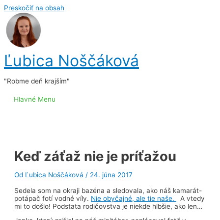
Preskočiť na obsah
Ľubica Noščáková
"Robme deň krajším"
Hlavné Menu
Keď záťaž nie je príťažou
Od
Ľubica Noščáková
/
24. júna 2017
Sedela som na okraji bazéna a sledovala, ako náš kamarát-
potápač fotí vodné víly.
Nie obyčajné, ale tie naše.
A vtedy
mi to došlo! Podstata rodičovstva je niekde hlbšie, ako len…