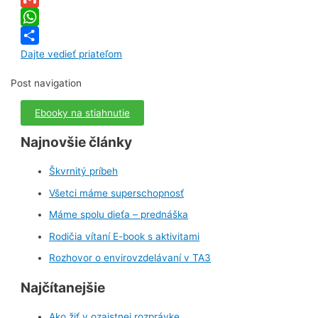
Gmail
WhatsApp
Dajte vedieť priateľom
Post navigation
Ebooky na stiahnutie
Najnovšie články
Škvrnitý príbeh
Všetci máme superschopnosť
Máme spolu dieťa – prednáška
Rodičia vítaní E-book s aktivitami
Rozhovor o envirovzdelávaní v TA3
Najčítanejšie
Ako žiť v ozajstnej rozprávke