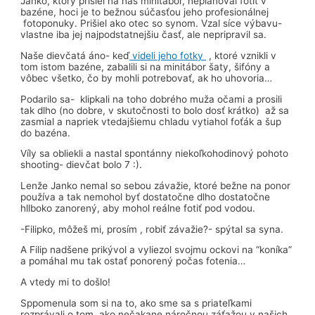
Janko, ktorý prišiel na náš minitábor, neplánoval fotiť v
bazéne, hoci je to bežnou súčasťou jeho profesionálnej
fotoponuky. Prišiel ako otec so synom. Vzal síce výbavu-
vlastne iba jej najpodstatnejšiu časť, ale nepripravil sa.
Naše dievčatá áno- keď
videli jeho fotky
, ktoré vznikli v
tom istom bazéne, zabalili si na minitábor šaty, šifóny a
vôbec všetko, čo by mohli potrebovať, ak ho uhovoria…
Podarilo sa- klipkali na toho dobrého muža očami a prosili
tak dlho (no dobre, v skutočnosti to bolo dosť krátko) až sa
zasmial a napriek vtedajšiemu chladu vytiahol foťák a šup
do bazéna.
Víly sa obliekli a nastal spontánny niekoľkohodinový pohoto
shooting- dievčat bolo 7 :).
Lenže Janko nemal so sebou závažie, ktoré bežne na ponor
používa a tak nemohol byť dostatočne dlho dostatočne
hllboko zanorený, aby mohol reálne fotiť pod vodou.
-Filipko, môžeš mi, prosím , robiť závažie?- spýtal sa syna.
A Filip nadšene prikývol a vyliezol svojmu ockovi na “koníka”
a pomáhal mu tak ostať ponorený počas fotenia…
A vtedy mi to došlo!
Sppomenula som si na to, ako sme sa s priateľkami
rozprávali o tom, ako nečakane náročnou záťažou v našich