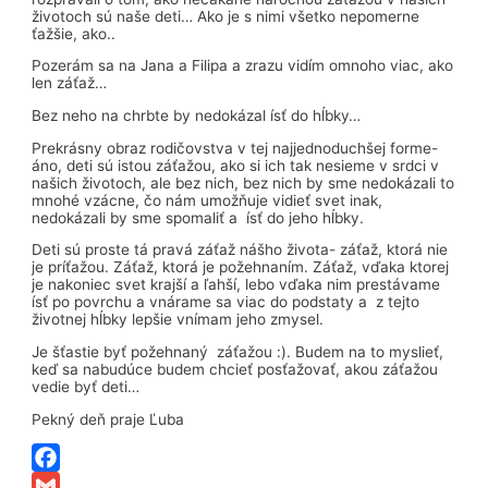
životoch sú naše deti… Ako je s nimi všetko nepomerne
ťažšie, ako..
Pozerám sa na Jana a Filipa a zrazu vidím omnoho viac, ako
len záťaž…
Bez neho na chrbte by nedokázal ísť do hĺbky…
Prekrásny obraz rodičovstva v tej najjednoduchšej forme-
áno, deti sú istou záťažou, ako si ich tak nesieme v srdci v
našich životoch, ale bez nich, bez nich by sme nedokázali to
mnohé vzácne, čo nám umožňuje vidieť svet inak,
nedokázali by sme spomaliť a ísť do jeho hĺbky.
Deti sú proste tá pravá záťaž nášho života- záťaž, ktorá nie
je príťažou. Záťaž, ktorá je požehnaním. Záťaž, vďaka ktorej
je nakoniec svet krajší a ľahší, lebo vďaka nim prestávame
ísť po povrchu a vnárame sa viac do podstaty a z tejto
životnej hĺbky lepšie vnímam jeho zmysel.
Je šťastie byť požehnaný záťažou :). Budem na to myslieť,
keď sa nabudúce budem chcieť posťažovať, akou záťažou
vedie byť deti…
Pekný deň praje Ľuba
Facebook