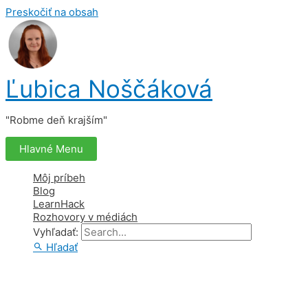
Preskočiť na obsah
Ľubica Noščáková
"Robme deň krajším"
Hlavné Menu
Môj príbeh
Blog
LearnHack
Rozhovory v médiách
Vyhľadať:
Hľadať