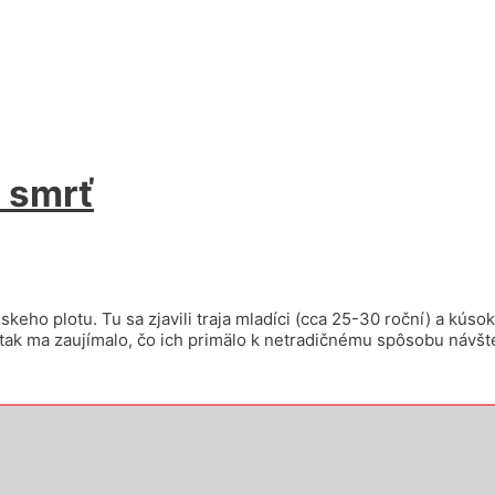
o smrť
ho plotu. Tu sa zjavili traja mladíci (cca 25-30 roční) a kúsok 
j tak ma zaujímalo, čo ich primälo k netradičnému spôsobu návšt