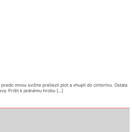
predo mnou svižne preliezli plot a vhupli do cintorínu. Ostala
evy. Prišli k jednému hrobu […]